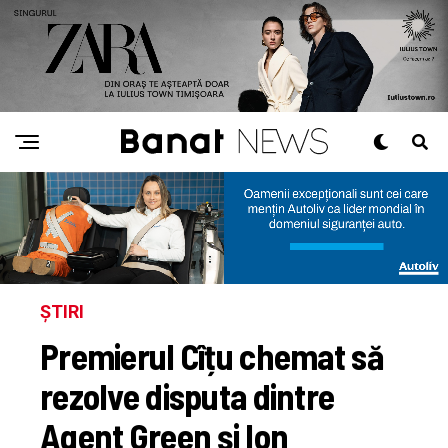
ȘTIRI
Premierul Cîțu chemat să
rezolve disputa dintre
Agent Green și Ion