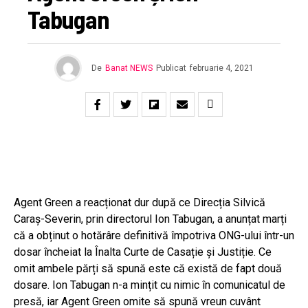
Tabugan
De
Banat NEWS
Publicat
februarie 4, 2021
Agent Green a reacționat dur după ce Direcția Silvică
Caraș-Severin, prin directorul Ion Tabugan, a anunțat marți
că a obținut o hotărâre definitivă împotriva ONG-ului într-un
dosar încheiat la Înalta Curte de Casație și Justiție. Ce
omit ambele părți să spună este că există de fapt două
dosare. Ion Tabugan n-a mințit cu nimic în comunicatul de
presă, iar Agent Green omite să spună vreun cuvânt