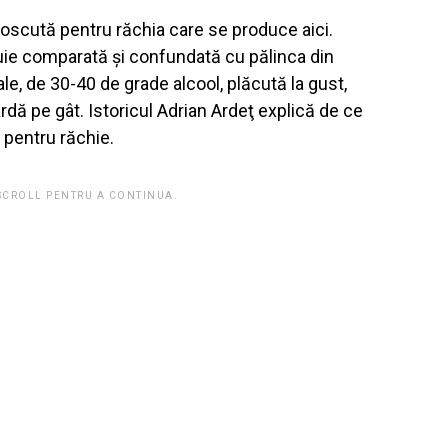
scută pentru răchia care se produce aici.
buie comparată şi confundată cu pălinca din
le, de 30-40 de grade alcool, plăcută la gust,
dă pe gât. Istoricul Adrian Ardeţ explică de ce
pentru răchie.
 SCROLL PENTRU A CONTINUA.