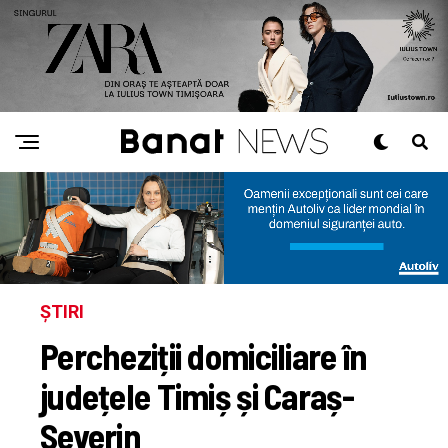
ȘTIRI
Percheziții domiciliare în
județele Timiș și Caraș-
Severin