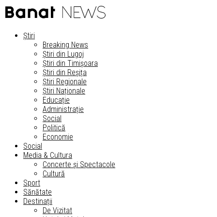
Știri
Breaking News
Știri din Lugoj
Știri din Timișoara
Știri din Reșița
Știri Regionale
Știri Naționale
Educație
Administrație
Social
Politică
Economie
Social
Media & Cultura
Concerte și Spectacole
Cultură
Sport
Sănătate
Destinații
De Vizitat