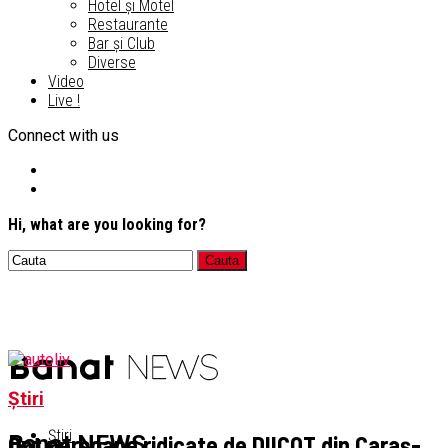
Hotel și Motel
Restaurante
Bar și Club
Diverse
Video
Live !
Connect with us
Hi, what are you looking for?
Știri
Știri
Opt persoane ridicate de DIICOT din Caraș-
Banat NEWS