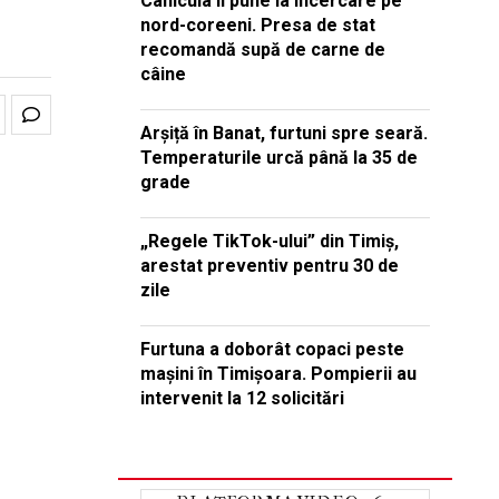
Canicula îi pune la încercare pe
nord-coreeni. Presa de stat
recomandă supă de carne de
câine
Arșiță în Banat, furtuni spre seară.
Temperaturile urcă până la 35 de
grade
„Regele TikTok-ului” din Timiș,
arestat preventiv pentru 30 de
zile
Furtuna a doborât copaci peste
mașini în Timișoara. Pompierii au
intervenit la 12 solicitări