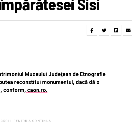
 împărătesei Sisi
 patrimoniul Muzeului Judeţean de Etnografie
r putea reconstitui monumentul, dacă dă o
!, conform,
caon.ro.
 SCROLL PENTRU A CONTINUA.