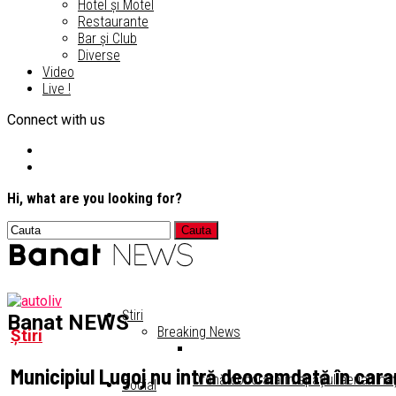
Hotel și Motel
Restaurante
Bar și Club
Diverse
Video
Live !
Connect with us
Hi, what are you looking for?
Știri
Banat NEWS
Breaking News
Știri
Municipiul Lugoj nu intră deocamdată în cara
Dronă doborâtă în spaţiul aerian naţ
Social