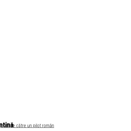
ntină
ional de către un pilot român