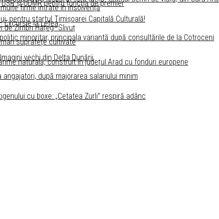
 USR și UDMR pentru funcţia de premier
 multe firme intrate în insolvență
ui, pentru startul Timişoarei Capitală Culturală!
 – Excursie la Letea
i de Zimbri Hațeg–Slivuț
litic minoritar, principala variantă după consultările de la Cotroceni
 mari suprafețe cultivate
 Imagini vechi din Delta Dunării
ărime naturală, construit în județul Arad cu fonduri europene
a angajatori, după majorarea salariului minim
igenului cu boxe: „Cetatea Zurli” respiră adânc