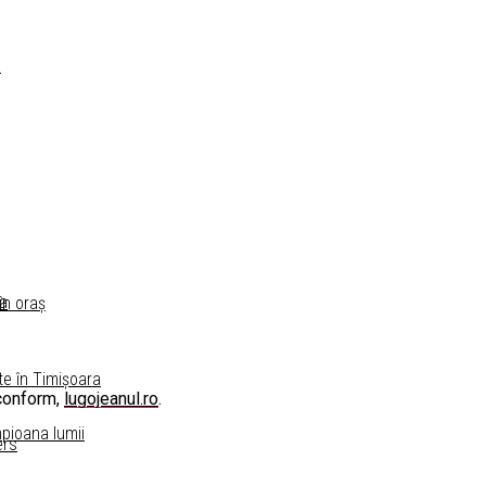
a
ra
în oraș
te în Timișoara
 conform,
lugojeanul.ro
.
mpioana lumii
ers