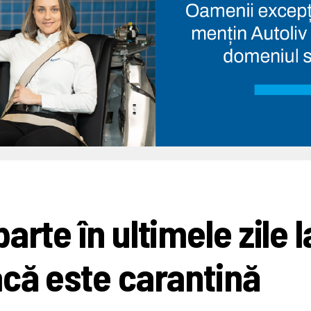
rte în ultimele zile l
acă este carantină