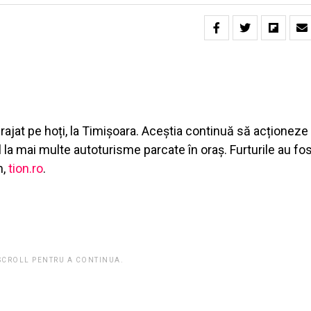
curajat pe hoți, la Timișoara. Aceștia continuă să acționeze
ul la mai multe autoturisme parcate în oraș. Furturile au fo
m,
tion.ro
.
 SCROLL PENTRU A CONTINUA.