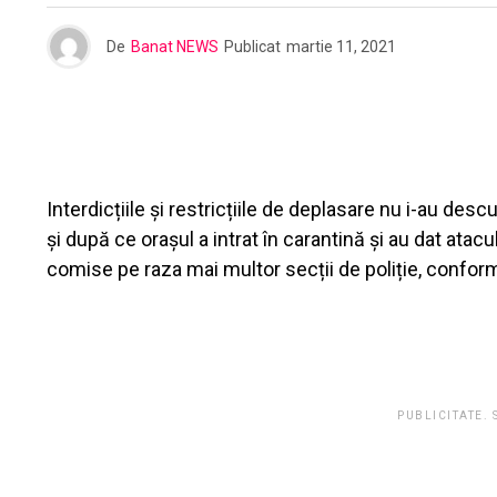
De
Banat NEWS
Publicat
martie 11, 2021
Interdicțiile și restricțiile de deplasare nu i-au des
și după ce orașul a intrat în carantină și au dat atac
comise pe raza mai multor secții de poliție, confor
PUBLICITATE.