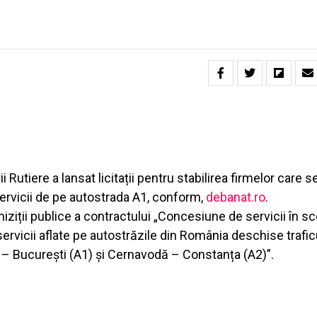
utiere a lansat licitații pentru stabilirea firmelor care s
ervicii de pe autostrada A1, conform,
debanat.ro
.
ziții publice a contractului „Concesiune de servicii în s
tru servicii aflate pe autostrăzile din România deschise trafic
ști – București (A1) și Cernavodă – Constanța (A2)”.