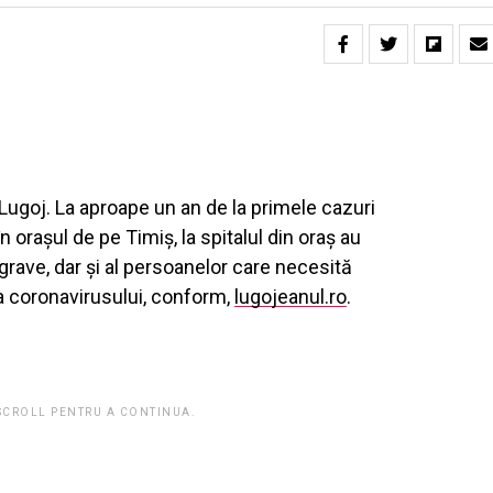
Lugoj. La aproape un an de la primele cazuri
n orașul de pe Timiș, la spitalul din oraș au
rave, dar și al persoanelor care necesită
uza coronavirusului, conform,
lugojeanul.ro
.
 SCROLL PENTRU A CONTINUA.