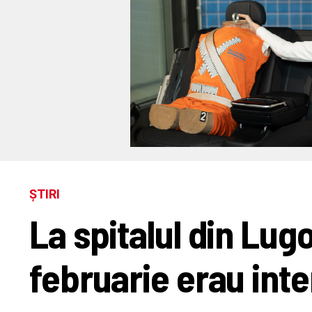
ȘTIRI
La spitalul din Lug
februarie erau int