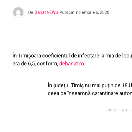
De
Banat NEWS
Publicat
noiembrie 6, 2020
În Timişoara coeficientul de infectare la mia de locuit
era de 6,5, conform,
debanat.ro
.
În judeţul Timiş nu mai puţin de 18 UA
ceea ce înseamnă carantinare auto
PUBLICITATE.