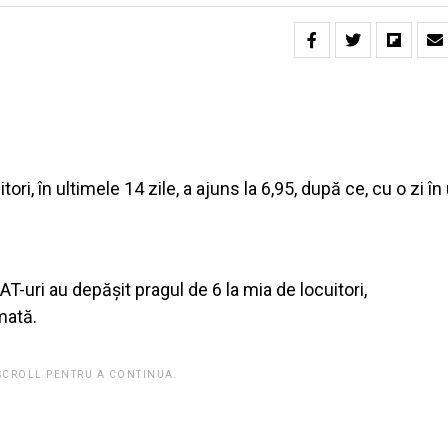
ori, în ultimele 14 zile, a ajuns la 6,95, după ce, cu o zi în
T-uri au depăşit pragul de 6 la mia de locuitori,
mată.
 SCROLL PENTRU A CONTINUA.