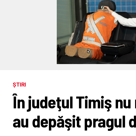
ȘTIRI
În judeţul Timiş nu
au depăşit pragul d