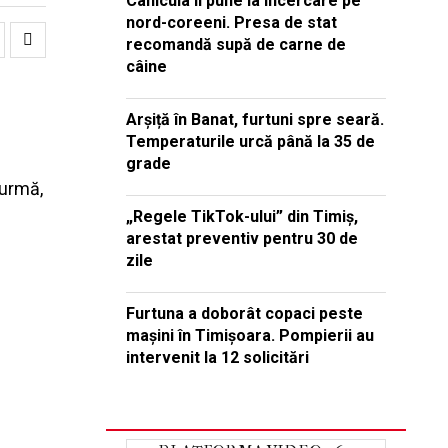
Canicula îi pune la încercare pe
nord-coreeni. Presa de stat
recomandă supă de carne de
câine
Arșiță în Banat, furtuni spre seară.
Temperaturile urcă până la 35 de
grade
 urmă,
„Regele TikTok-ului” din Timiș,
arestat preventiv pentru 30 de
zile
Furtuna a doborât copaci peste
mașini în Timișoara. Pompierii au
intervenit la 12 solicitări