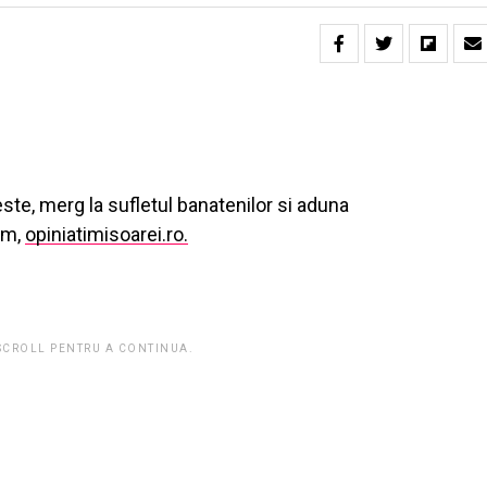
ste, merg la sufletul banatenilor si aduna
orm,
opiniatimisoarei.ro.
 SCROLL PENTRU A CONTINUA.