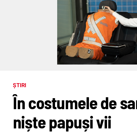
ȘTIRI
În costumele de sar
niște papuși vii