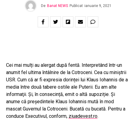
De
Banat NEWS
Publicat
ianuarie 9, 2021
Cei mai mulți au alergat după fentă. Interpretând într-un
anumit fel ultima întâlnire de la Cotroceni. Cea cu miniștrii
USR. Cum că ar fi expresia dorinței lui Klaus Iohannis de a
media între două tabere ostile ale Puterii. Eu am alte
informaţii. Și, în consecință, emit o altă supoziție. Și
anume că președintele Klaus Iohannis mută în mod
mascat Guvernul la Cotroceni. Bucată cu bucată. Pentru a
conduce Executivul, conform,
ziuadevest.ro
.