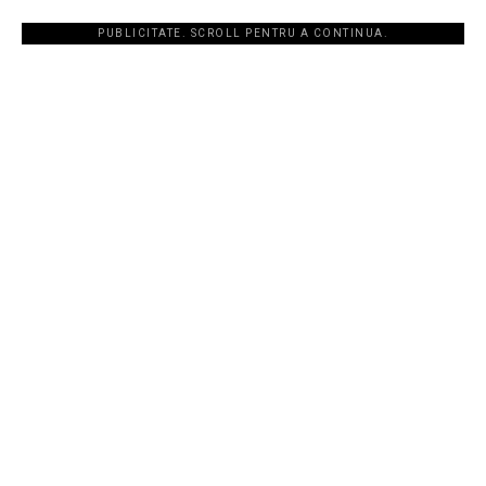
PUBLICITATE. SCROLL PENTRU A CONTINUA.