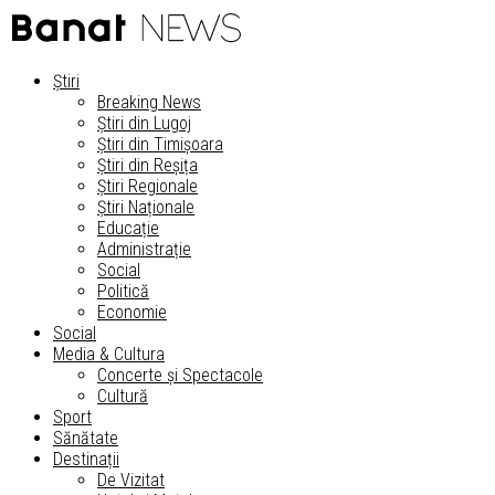
Știri
Breaking News
Știri din Lugoj
Știri din Timișoara
Știri din Reșița
Știri Regionale
Știri Naționale
Educație
Administrație
Social
Politică
Economie
Social
Media & Cultura
Concerte și Spectacole
Cultură
Sport
Sănătate
Destinații
De Vizitat