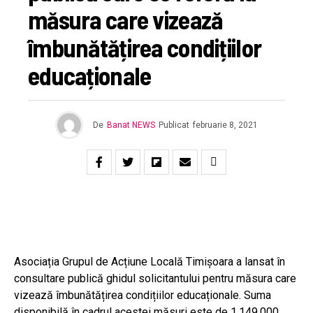
măsura care vizează
îmbunătățirea condițiilor
educaționale
De
Banat NEWS
Publicat
februarie 8, 2021
Asociația Grupul de Acțiune Locală Timișoara a lansat în
consultare publică ghidul solicitantului pentru măsura care
vizează îmbunătățirea condițiilor educaționale. Suma
disponibilă în cadrul acestei măsuri este de 1.149.000