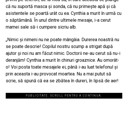
că nu suportă masca şi sonda, că nu primeşte apă şi că
asistentele se poartă urât cu ea. Cynthia a murit în urmă cu
o săptămână. În unul dintre ultimele mesaje, i-a cerut
mamei sale să-i cumpere sicriu alb.
„Nimic şi nimeni nu ne poate mângâia. Durerea noastră nu
se poate descrie! Copilul nostru scump a strigat după
ajutor şi noi nu am făcut nimic. Doctorii ne-au cerut să nu-i
deranjăm! Cynthia a murit în chinuri groaznice. Au omorât-
o! Voi posta toate mesajele ei, până i-au luat telefonul şi
prin aceasta i-au provocat moartea. Nu a mai putut să
scrie, să spună că ea se zbătea în dureri, în lipsă de aer!
PUBLICITATE. SCROLL PENTRU A CONTINUA.