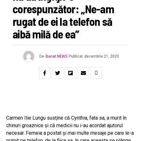
corespunzător: „Ne-am
rugat de ei la telefon să
aibă milă de ea”
De
Banat NEWS
Publicat
decembrie 21, 2020
Carmen Ilie Lungu susţine că Cynthia, fata sa, a murit în
chinuri groaznice şi că medicii nu i-au acordat ajutorul
necesar. Femeia a postat şi mai multe mesaje pe care le-a
primit pe telefon, de la fiica sa, în care aceasta se plânge