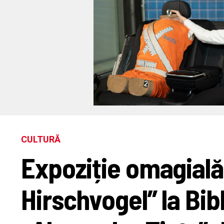
CULTURĂ
Expoziție omagial
Hirschvogel” la Bi