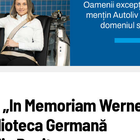
ă „In Memoriam Wern
blioteca Germană