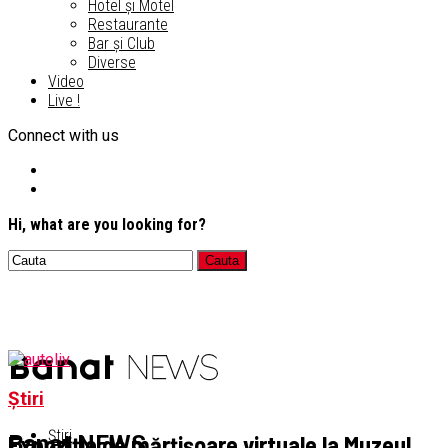
Hotel și Motel
Restaurante
Bar și Club
Diverse
Video
Live !
Connect with us
Hi, what are you looking for?
Știri
Știri
Expoziție de mărțișoare virtuale la Muzeul
Banat NEWS