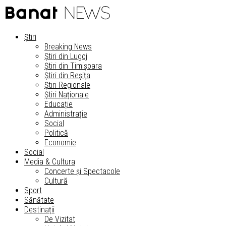
Știri
Breaking News
Știri din Lugoj
Știri din Timișoara
Știri din Reșița
Știri Regionale
Știri Naționale
Educație
Administrație
Social
Politică
Economie
Social
Media & Cultura
Concerte și Spectacole
Cultură
Sport
Sănătate
Destinații
De Vizitat