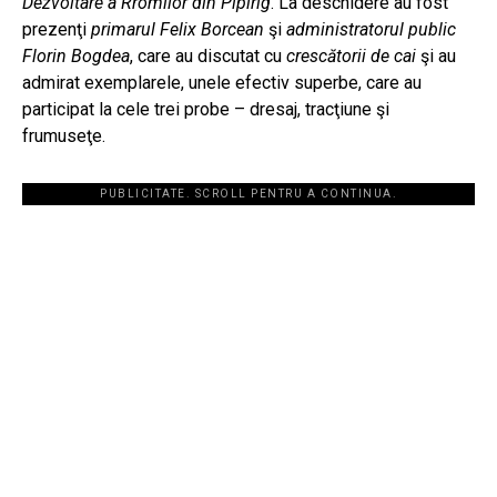
Dezvoltare a Rromilor din Pipirig
. La deschidere au fost
prezenţi
primarul Felix Borcean
şi
administratorul public
Florin Bogdea
, care au discutat cu
crescătorii de cai
şi au
admirat exemplarele, unele efectiv superbe, care au
participat la cele trei probe – dresaj, tracţiune şi
frumuseţe.
PUBLICITATE. SCROLL PENTRU A CONTINUA.