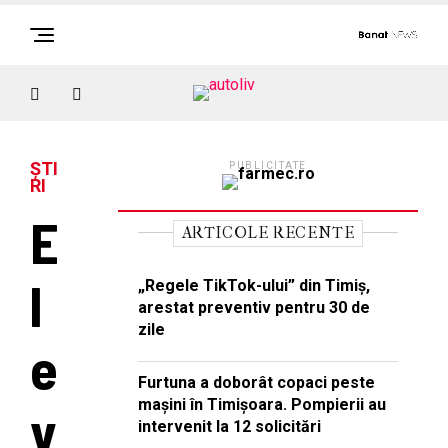
ȘTI
PUBLICITATE
RI
E
ARTICOLE RECENTE
l
„Regele TikTok-ului” din Timiș,
arestat preventiv pentru 30 de
zile
e
Furtuna a doborât copaci peste
mașini în Timișoara. Pompierii au
v
intervenit la 12 solicitări