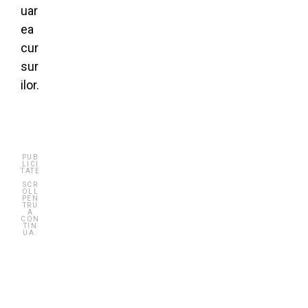
uar
ea
cur
sur
ilor.
PUB
LICI
TATE
.
SCR
OLL
PEN
TRU
A
CON
TIN
UA.