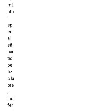
mâ
ntu
l
sp
eci
al
să
par
tici
pe
fizi
c la
ore
,
indi
fer