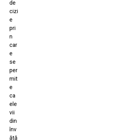
de
cizi
e
pri
n
car
e
se
per
mit
e
ca
ele
vii
din
înv
ăță