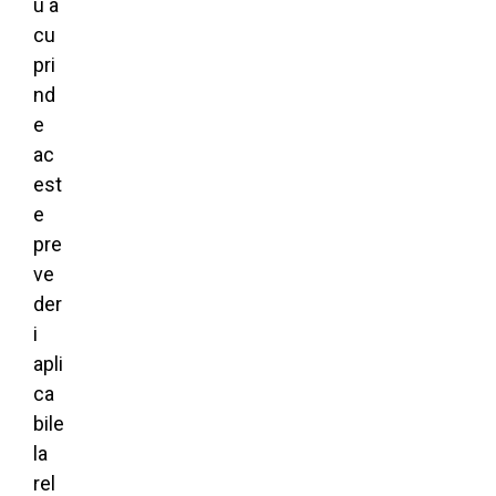
u a
cu
pri
nd
e
ac
est
e
pre
ve
der
i
apli
ca
bile
la
rel