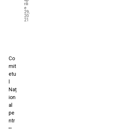
rili
e
29,
20
21
Co
mit
etu
l
Naț
ion
al
pe
ntr
u