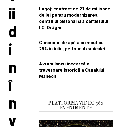
ii
Lugoj: contract de 21 de milioane
de lei pentru modernizarea
centrului pietonal și a cartierului
d
I.C. Drăgan
i
Consumul de apă a crescut cu
25% în iulie, pe fondul caniculei
n
Avram Iancu încearcă o
traversare istorică a Canalului
Mânecii
î
n
PLATFORMA VIDEO 360
EVENIMENTE
v