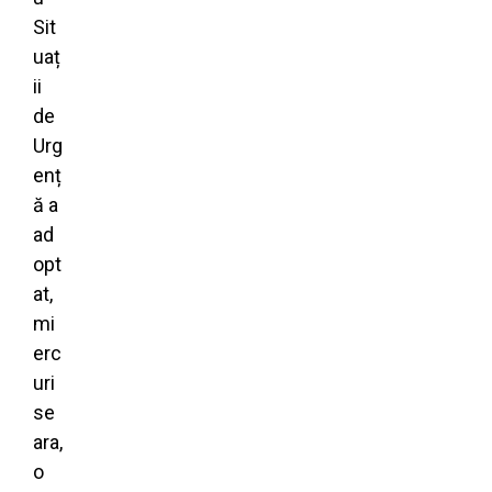
Sit
uaț
ii
de
Urg
enț
ă a
ad
opt
at,
mi
erc
uri
se
ara,
o