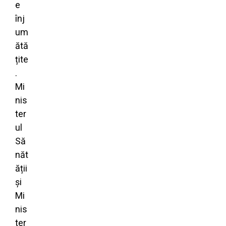
e
înj
um
ătă
țite
.
Mi
nis
ter
ul
Să
năt
ății
și
Mi
nis
ter