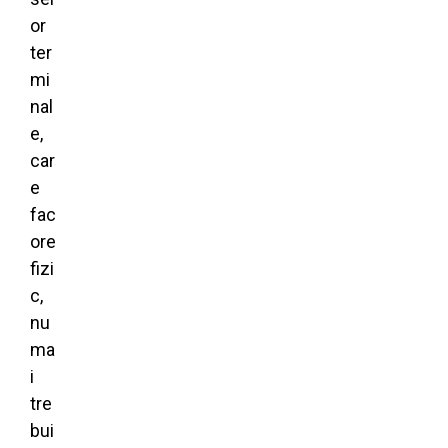
or
ter
mi
nal
e,
car
e
fac
ore
fizi
c,
nu
ma
i
tre
bui