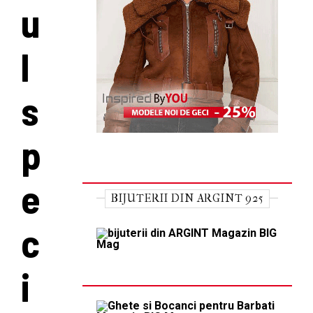
u
l
s
p
e
BIJUTERII DIN ARGINT 925
c
i