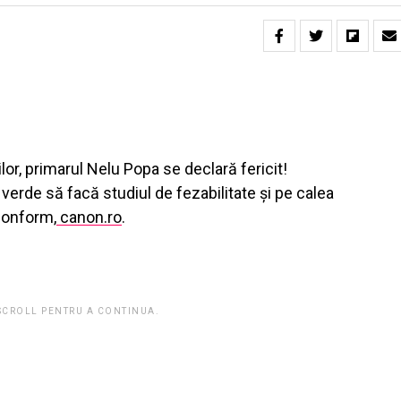
lor, primarul Nelu Popa se declară fericit!
ă verde să facă studiul de fezabilitate şi pe calea
conform,
canon.ro
.
 SCROLL PENTRU A CONTINUA.