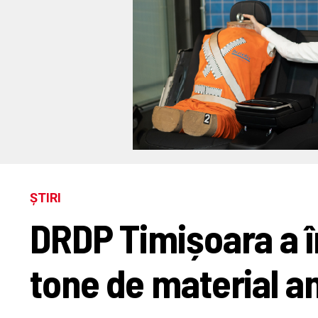
ȘTIRI
DRDP Timișoara a î
tone de material a