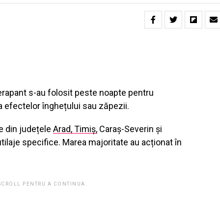
erapant s-au folosit peste noapte pentru
a efectelor înghețului sau zăpezii.
e din județele
Arad, Timiș,
Caraș-Severin și
ilaje specifice. Marea majoritate au acționat în
 SCROLL PENTRU A CONTINUA.