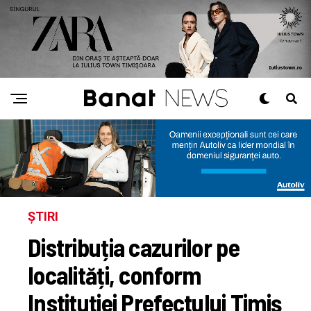
ȘTIRI
Distribuția cazurilor pe
localități, conform
Instituției Prefectului Timiș