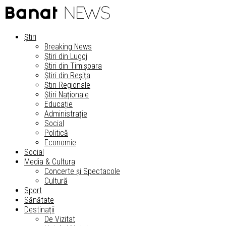
Știri
Breaking News
Știri din Lugoj
Știri din Timișoara
Știri din Reșița
Știri Regionale
Știri Naționale
Educație
Administrație
Social
Politică
Economie
Social
Media & Cultura
Concerte și Spectacole
Cultură
Sport
Sănătate
Destinații
De Vizitat