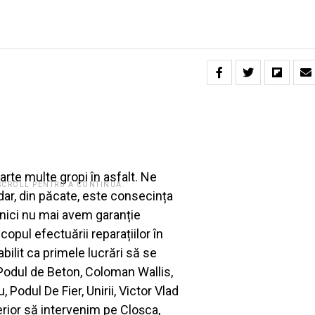
arte multe gropi în asfalt. Ne
 SCROLL PENTRU A CONTINUA.
dar, din păcate, este consecința
t, nici nu mai avem garanție
pul efectuării reparațiilor în
ilit ca primele lucrări să se
Podul de Beton, Coloman Wallis,
Podul De Fier, Unirii, Victor Vlad
erior să intervenim pe Cloșca,