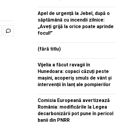
Apel de urgență la Jebel, după o
săptămână cu incendii zilnice:
„Aveți grijă la orice poate aprinde
focul!”
(fără titlu)
Vijelia a făcut ravagii în
Hunedoara: copaci căzuți peste
mașini, acoperiș smuls de vânt și
intervenții în lanț ale pompierilor
Comisia Europeană avertizează
România: modificările la Legea
decarbonizării pot pune în pericol
banii din PNRR