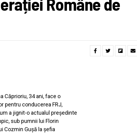
erației Române de
 Căprioriu, 34 ani, face o
lor pentru conducerea FRJ,
m a jignit-o actualul președinte
mpic, sub pumnii lui Florin
lui Cozmin Gușă la șefia