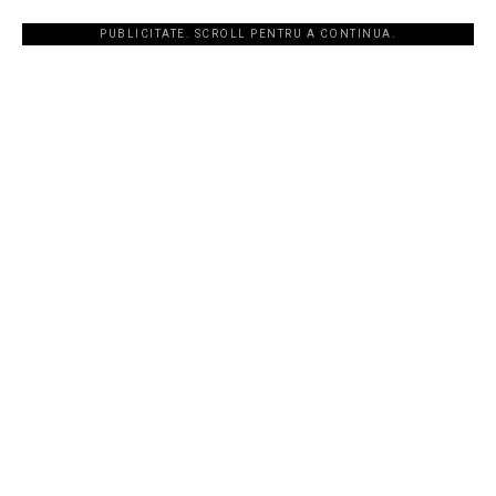
PUBLICITATE. SCROLL PENTRU A CONTINUA.