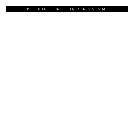
PUBLICITATE. SCROLL PENTRU A CONTINUA.