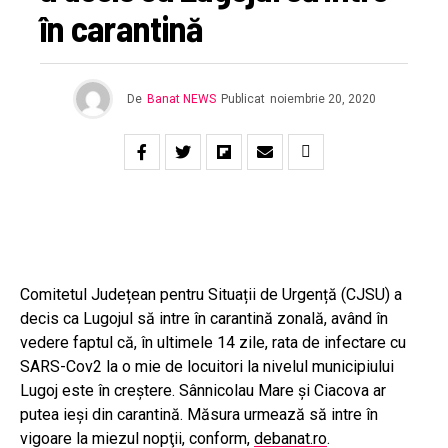
în carantină
De
Banat NEWS
Publicat
noiembrie 20, 2020
Comitetul Județean pentru Situații de Urgență (CJSU) a
decis ca Lugojul să intre în carantină zonală, având în
vedere faptul că, în ultimele 14 zile, rata de infectare cu
SARS-Cov2 la o mie de locuitori la nivelul municipiului
Lugoj este în creștere. Sânnicolau Mare și Ciacova ar
putea ieși din carantină. Măsura urmează să intre în
vigoare la miezul nopţii, conform,
debanat.ro
.