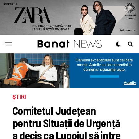
ȘTIRI
Comitetul Județean
pentru Situații de Urgență
a decis ca Lugojul să intre