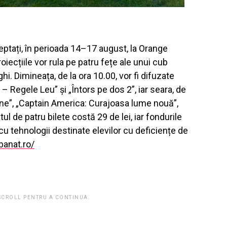
eptați, în perioada 14–17 august, la Orange
ecțiile vor rula pe patru fețe ale unui cub
nghi. Dimineața, de la ora 10.00, vor fi difuzate
 – Regele Leu” și „Întors pe dos 2”, iar seara, de
ine”, „Captain America: Curajoasa lume nouă”,
l de patru bilete costă 29 de lei, iar fondurile
 cu tehnologii destinate elevilor cu deficiențe de
banat.ro/
 SCROLL PENTRU A CONTINUA.