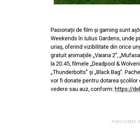
Pasionații de film și gaming sunt așt
Weekends în Iulius Gardens, unde proi
uriaș, oferind vizibilitate din orice u
gratuit animațiile „Vaiana 2”, „Mufasa
la 20.45, filmele „Deadpool & Wolver
„Thunderbolts” și „Black Bag”. Pachetu
vor fi donate pentru dotarea școlilor
vedere sau auz, conform:
https://de
PUBLICITATE.