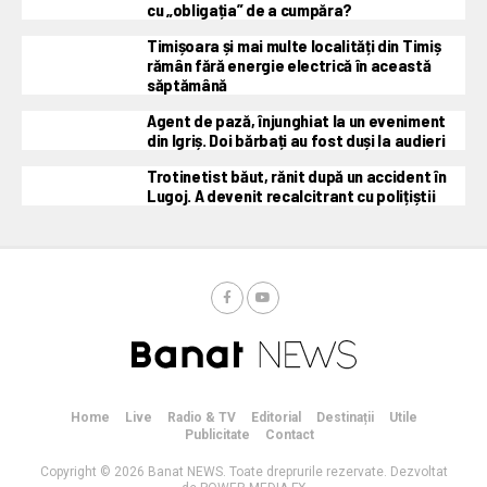
cu „obligația” de a cumpăra?
Timișoara și mai multe localități din Timiș
rămân fără energie electrică în această
săptămână
Agent de pază, înjunghiat la un eveniment
din Igriș. Doi bărbați au fost duși la audieri
Trotinetist băut, rănit după un accident în
Lugoj. A devenit recalcitrant cu polițiștii
Home
Live
Radio & TV
Editorial
Destinații
Utile
Publicitate
Contact
Copyright © 2026 Banat NEWS. Toate dreprurile rezervate. Dezvoltat