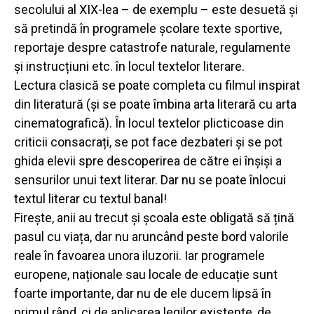
secolului al XIX-lea – de exemplu – este desuetă și
să pretindă în programele școlare texte sportive,
reportaje despre catastrofe naturale, regulamente
și instrucțiuni etc. în locul textelor literare.
Lectura clasică se poate completa cu filmul inspirat
din literatură (și se poate îmbina arta literară cu arta
cinematografică). În locul textelor plicticoase din
criticii consacrați, se pot face dezbateri și se pot
ghida elevii spre descoperirea de către ei înșiși a
sensurilor unui text literar. Dar nu se poate înlocui
textul literar cu textul banal!
Firește, anii au trecut și școala este obligată să țină
pasul cu viața, dar nu aruncând peste bord valorile
reale în favoarea unora iluzorii. Iar programele
europene, naționale sau locale de educație sunt
foarte importante, dar nu de ele ducem lipsă în
primul rând, ci de aplicarea legilor existente, de