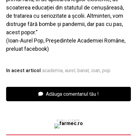
scoaterea educației din statutul de cenușăreasă,
de tratarea cu seriozitate a școlii. Altminteri, vom
distruge fără bombe și pandemii, dar pas cu pas,
acest popor.”
(Ioan-Aurel Pop, Președintele Academiei Române,
preluat facebook)
In acest articol
academia
,
aurel
,
banat
,
ioan
,
pop
Adăuga comentariul tău !
PUBLICITATE