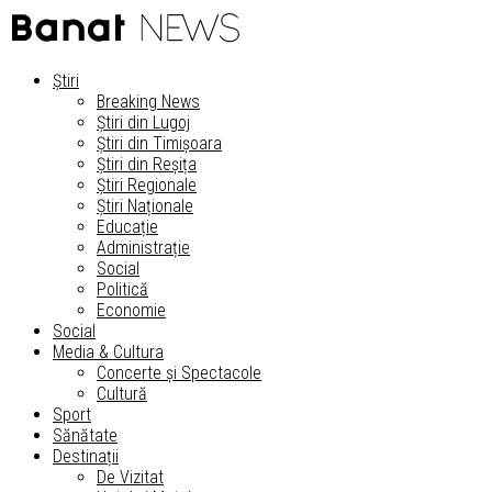
Știri
Breaking News
Știri din Lugoj
Știri din Timișoara
Știri din Reșița
Știri Regionale
Știri Naționale
Educație
Administrație
Social
Politică
Economie
Social
Media & Cultura
Concerte și Spectacole
Cultură
Sport
Sănătate
Destinații
De Vizitat