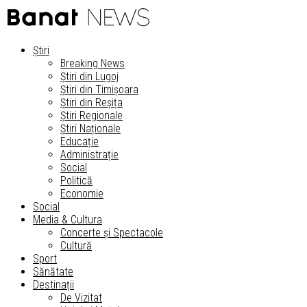
Știri
Breaking News
Știri din Lugoj
Știri din Timișoara
Știri din Reșița
Știri Regionale
Știri Naționale
Educație
Administrație
Social
Politică
Economie
Social
Media & Cultura
Concerte și Spectacole
Cultură
Sport
Sănătate
Destinații
De Vizitat