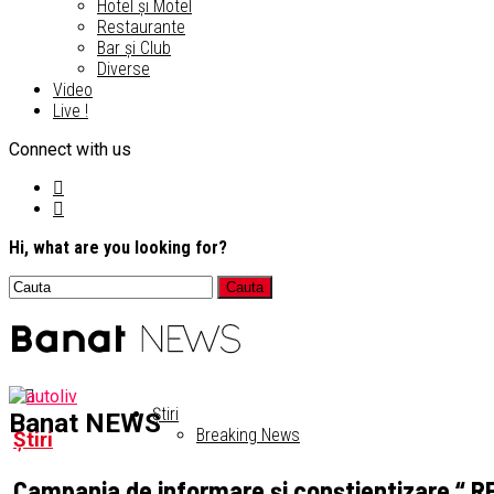
Hotel și Motel
Restaurante
Bar și Club
Diverse
Video
Live !
Connect with us
Hi, what are you looking for?
Știri
Banat NEWS
Breaking News
Știri
Campania de informare și conștientizare “ R