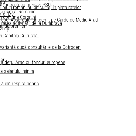
ăți
 să înceapă cu premier PSD
ulți români au dificultăți în plata ratelor
 turism al României
e`s Day
in comuna Coronini
. „Topul Absurdului” întocmit de Garda de Mediu Arad
izarea activității de la Dumbrava
ia de premier
lvență
i Capitală Culturală!
 variantă după consultările de la Cotroceni
ării
n județul Arad cu fonduri europene
a salariului minim
 Zurli” respiră adânc