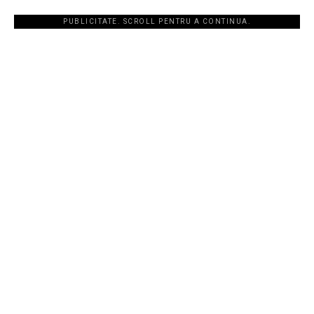
PUBLICITATE. SCROLL PENTRU A CONTINUA.