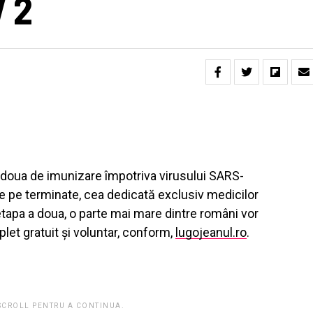
V 2
 doua de imunizare împotriva virusului SARS-
e pe terminate, cea dedicată exclusiv medicilor
 etapa a doua, o parte mai mare dintre români vor
let gratuit și voluntar, conform,
lugojeanul.ro
.
 SCROLL PENTRU A CONTINUA.