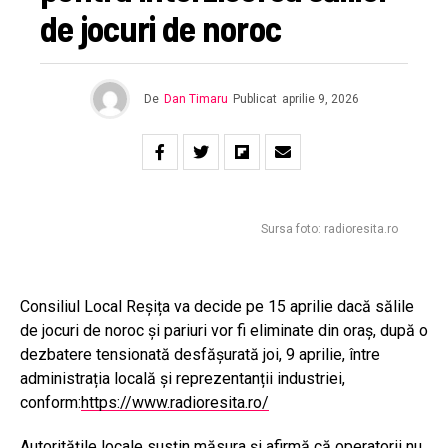
de jocuri de noroc
De
Dan Timaru
Publicat
aprilie 9, 2026
Sursa foto: radioresita.ro
Consiliul Local Reșița va decide pe 15 aprilie dacă sălile
de jocuri de noroc și pariuri vor fi eliminate din oraș, după o
dezbatere tensionată desfășurată joi, 9 aprilie, între
administrația locală și reprezentanții industriei,
conform:
https://www.radioresita.ro/
Autoritățile locale susțin măsura și afirmă că operatorii nu