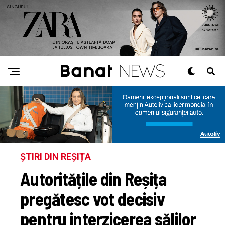
ȘTIRI DIN REȘIȚA
Autoritățile din Reșița
pregătesc vot decisiv
pentru interzicerea sălilor