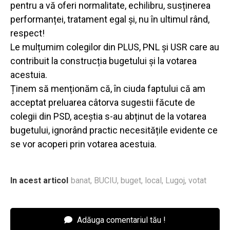
pentru a vă oferi normalitate, echilibru, susținerea
performanței, tratament egal și, nu în ultimul rând,
respect!
Le mulțumim colegilor din PLUS, PNL și USR care au
contribuit la construcția bugetului și la votarea
acestuia.
Ținem să menționăm că, în ciuda faptului că am
acceptat preluarea câtorva sugestii făcute de
colegii din PSD, aceștia s-au abținut de la votarea
bugetului, ignorând practic necesitățile evidente ce
se vor acoperi prin votarea acestuia.
In acest articol
banat
,
BUCIU
,
buget
,
local
,
Lugoj
,
votat
Adăuga comentariul tău !