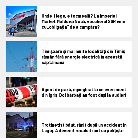
Unde-i lege, e tocmeală? La Imperial
Market Moldova Nouă, voucherul SGR vine
cu „obligația” de a cumpăra?
Timișoara și mai multe localități din Timiș
rămân fără energie electrică în această
săptămână
Agent de pază, înjunghiat la un eveniment
din Igriș. Doi bărbați au fost duși la audieri
Trotinetist băut, rănit după un accident în
Lugoj. A devenit recalcitrant cu polițiștii