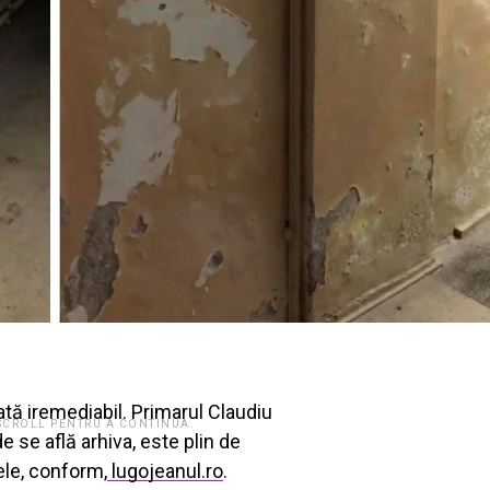
rată iremediabil. Primarul Claudiu
 SCROLL PENTRU A CONTINUA.
e se află arhiva, este plin de
ele, conform,
lugojeanul.ro
.