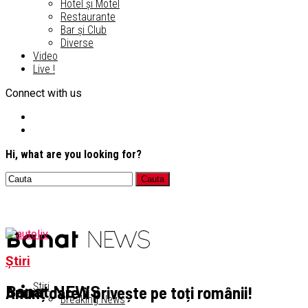
Hotel și Motel
Restaurante
Bar și Club
Diverse
Video
Live !
Connect with us
Hi, what are you looking for?
Știri
Știri
Anunț care îi privește pe toți românii!
Banat NEWS
Breaking News