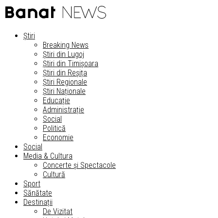
Știri
Breaking News
Știri din Lugoj
Știri din Timișoara
Știri din Reșița
Știri Regionale
Știri Naționale
Educație
Administrație
Social
Politică
Economie
Social
Media & Cultura
Concerte și Spectacole
Cultură
Sport
Sănătate
Destinații
De Vizitat