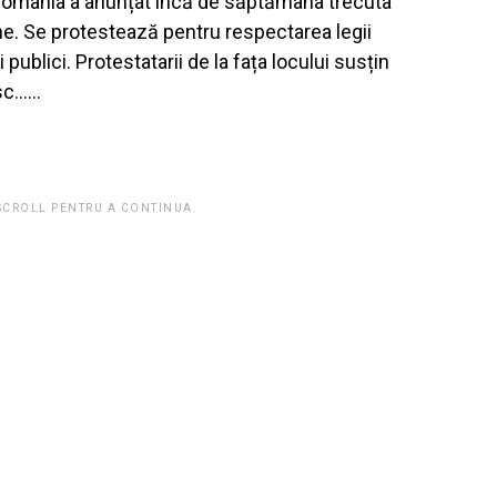
n România a anunțat încă de săptămâna trecuta
ene. Se protestează pentru respectarea legii
i publici. Protestatarii de la fața locului susțin
isc……
 SCROLL PENTRU A CONTINUA.