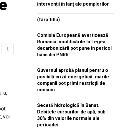
le
intervenții în lanț ale pompierilor
(fără titlu)
Comisia Europeană avertizează
România: modificările la Legea
decarbonizării pot pune în pericol
banii din PNRR
Guvernul aprobă planul pentru o
posibilă criză energetică: marile
companii pot primi restricții de
consum
ara,
Secetă hidrologică în Banat.
pot
Debitele cursurilor de apă, sub
, voi
30% din valorile normale ale
perioadei