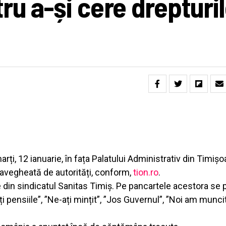
ru a-și cere drepturi
i, 12 ianuarie, în fața Palatului Administrativ din Timișo
pravegheată de autorități, conform,
tion.ro
.
e din sindicatul Sanitas Timiș. Pe pancartele acestora se 
 pensiile”, ”Ne-ați mințit”, ”Jos Guvernul”, ”Noi am muncit