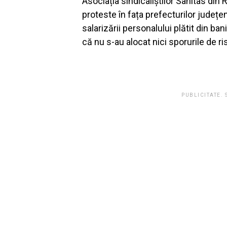
Asociația sindicaliștilor Sanitas di
proteste în fața prefecturilor județ
salarizării personalului plătit din bani
că nu s-au alocat nici sporurile de r
PUBLICITATE.