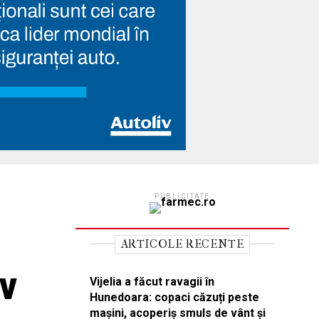
PUBLICITATE
,
ARTICOLE RECENTE
iv
Vijelia a făcut ravagii în
Hunedoara: copaci căzuți peste
mașini, acoperiș smuls de vânt și