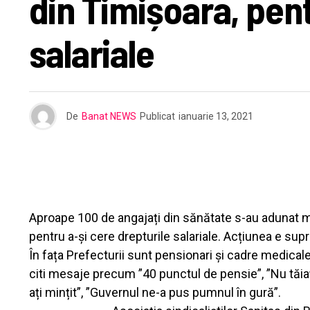
din Timișoara, pent
salariale
De
Banat NEWS
Publicat
ianuarie 13, 2021
Aproape 100 de angajați din sănătate s-au adunat marț
pentru a-și cere drepturile salariale. Acțiunea e su
În fața Prefecturii sunt pensionari și cadre medical
citi mesaje precum ”40 punctul de pensie”, ”Nu tăiați
ați mințit”, ”Guvernul ne-a pus pumnul în gură”.