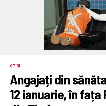
ȘTIRI
Angajați din sănăt
12 ianuarie, în fața