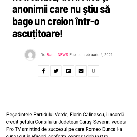
anonimii care nu știu să
bage un creion într-o
ascuțitoare!
De
Banat NEWS
Publicat
februarie 4, 2021
Peședintele Partidului Verde, Florin Călinescu, îi acordă
credit șefului Consiliului Județean Caraș-Severin, vedeta
Pro TV amintind de succesul pe care Romeo Dunca l-a
cunoscut în afaceri, conform,
expressdebanat.ro
.