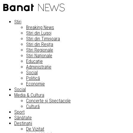
Știri
Breaking News
Știri din Lugoj
Știri din Timișoara
Știri din Reșița
Știri Regionale
Știri Naționale
Educație
Administrație
Social
Politică
Economie
Social
Media & Cultura
Concerte și Spectacole
Cultură
Sport
Sănătate
Destinații
De Vizitat