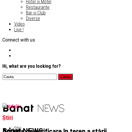
Hotel și Motel
Restaurante
Bar și Club
Diverse
Video
Live !
Connect with us
Hi, what are you looking for?
Știri
Știri
Acțiune de verificare în teren a stării
Banat NEWS