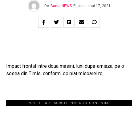
De
Banat NEWS
Publicat
mai 17, 2021
Impact frontal intre doua masini, luni dupa-amiaza, pe o
sosea din Timis, conform,
opiniatimisoarei.ro,
PUBLICITATE. SCROLL PENTRU A CONTINUA.