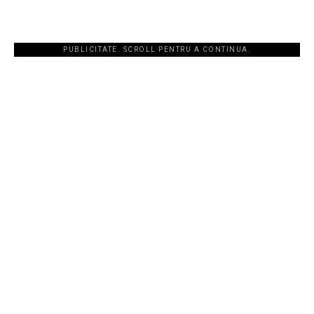
PUBLICITATE. SCROLL PENTRU A CONTINUA.