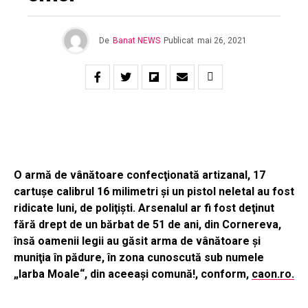
De
Banat NEWS
Publicat
mai 26, 2021
O armă de vânătoare confecţionată artizanal, 17
cartuşe calibrul 16 milimetri şi un pistol neletal au fost
ridicate luni, de poliţişti. Arsenalul ar fi fost deţinut
fără drept de un bărbat de 51 de ani, din Cornereva,
însă oamenii legii au găsit arma de vânătoare şi
muniţia în pădure, în zona cunoscută sub numele
„Iarba Moale“, din aceeaşi comună!, conform,
caon.ro.