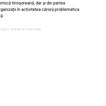
ică timișoreană, dar și din partea
rganizații în activitatea cărora problematica
ă.
 SCROLL PENTRU A CONTINUA.