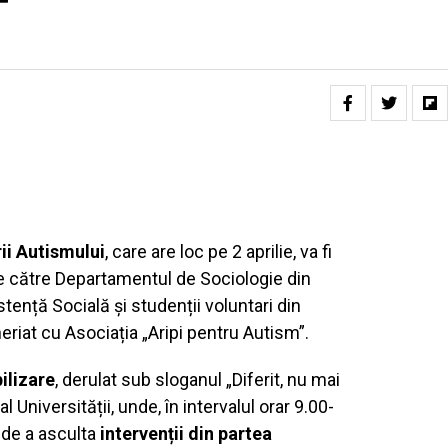
T
ii Autismului
, care are loc pe 2 aprilie, va fi
de către Departamentul de Sociologie din
stență Socială și studenții voluntari din
neriat cu Asociația „Aripi pentru Autism”.
ilizare
, derulat sub sloganul „Diferit, nu mai
l Universității, unde, în intervalul orar 9.00-
 de a asculta
intervenții din partea