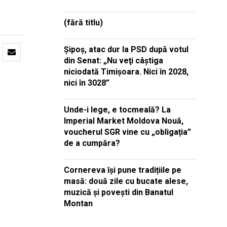
(fără titlu)
Şipoş, atac dur la PSD după votul
din Senat: „Nu veţi câştiga
niciodată Timişoara. Nici în 2028,
nici în 3028”
Unde-i lege, e tocmeală? La
Imperial Market Moldova Nouă,
voucherul SGR vine cu „obligația”
de a cumpăra?
Cornereva își pune tradițiile pe
masă: două zile cu bucate alese,
muzică și povești din Banatul
Montan