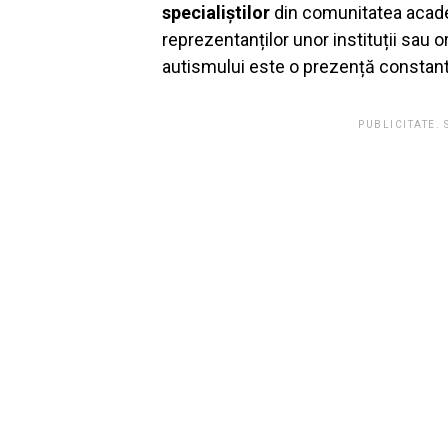
specialiștilor
din comunitatea academ
reprezentanților unor instituții sau o
autismului este o prezență constant
PUBLICITATE.