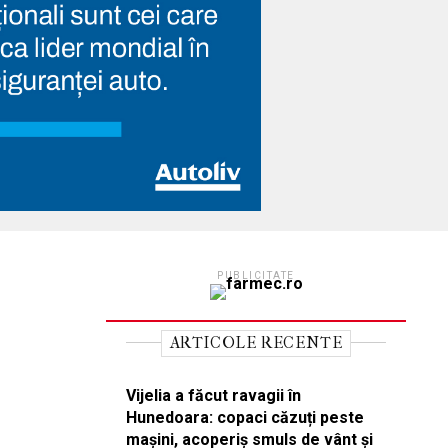
PUBLICITATE
ARTICOLE RECENTE
Vijelia a făcut ravagii în
Hunedoara: copaci căzuți peste
mașini, acoperiș smuls de vânt și