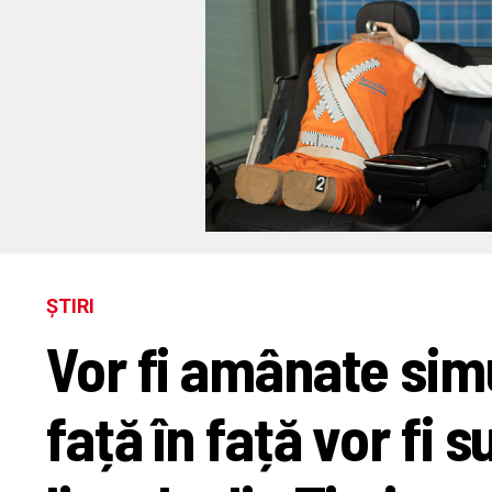
ȘTIRI
Vor fi amânate simul
față în față vor fi