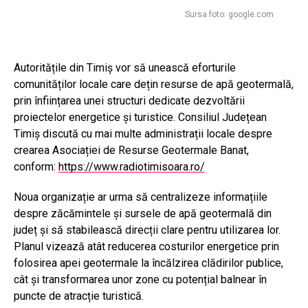
Sursa foto: google.com
Autoritățile din Timiș vor să unească eforturile
comunităților locale care dețin resurse de apă geotermală,
prin înființarea unei structuri dedicate dezvoltării
proiectelor energetice și turistice. Consiliul Județean
Timiș discută cu mai multe administrații locale despre
crearea Asociației de Resurse Geotermale Banat,
conform:
https://www.radiotimisoara.ro/
Noua organizație ar urma să centralizeze informațiile
despre zăcămintele și sursele de apă geotermală din
județ și să stabilească direcții clare pentru utilizarea lor.
Planul vizează atât reducerea costurilor energetice prin
folosirea apei geotermale la încălzirea clădirilor publice,
cât și transformarea unor zone cu potențial balnear în
puncte de atracție turistică.