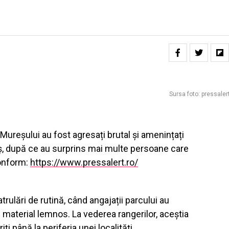
Sursa foto: pressaler
 Mureșului au fost agresați brutal și amenințați
iș, după ce au surprins mai multe persoane care
conform:
https://www.pressalert.ro/
atrulări de rutină, când angajații parcului au
 material lemnos. La vederea rangerilor, aceștia
ți până la periferia unei localități.