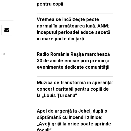
pentru copii
Vremea se încălzește peste
normal în următoarea lună. ANM:
începutul perioadei aduce secetă
în mare parte din țară
Radio România Reșița marchează
t.ro
30 de ani de emisie prin premii și
evenimente dedicate comunității
Muzica se transformă în speranță:
concert caritabil pentru copiii de
la „Louis Țurcanu”
Apel de urgență la Jebel, după o
săptămână cu incendii zilnice:
„Aveți grijă la orice poate aprinde
focul!”