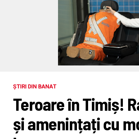
ȘTIRI DIN BANAT
Teroare în Timiș! R
și amenințați cu mo