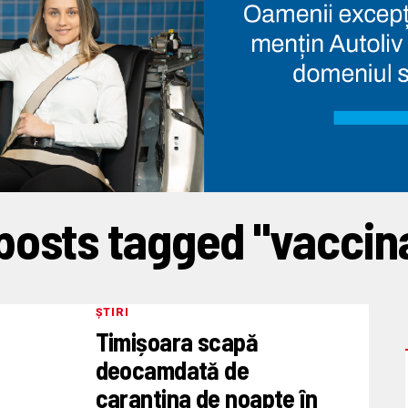
 posts tagged "vaccina
ȘTIRI
Timișoara scapă
deocamdată de
carantina de noapte în