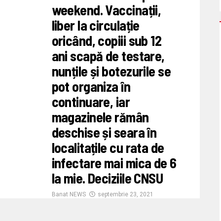
weekend. Vaccinații,
liber la circulație
oricând, copiii sub 12
ani scapă de testare,
nunțile și botezurile se
pot organiza în
continuare, iar
magazinele rămân
deschise și seara în
localitațile cu rata de
infectare mai mica de 6
la mie. Deciziile CNSU
Banat NEWS
septembrie 23, 2021