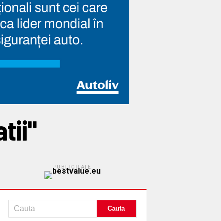
tii"
PUBLICITATE