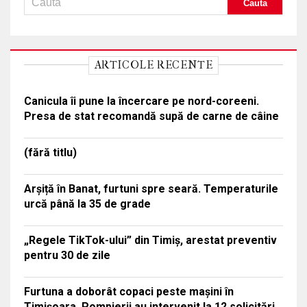
ARTICOLE RECENTE
Canicula îi pune la încercare pe nord-coreeni.
Presa de stat recomandă supă de carne de câine
(fără titlu)
Arșiță în Banat, furtuni spre seară. Temperaturile
urcă până la 35 de grade
„Regele TikTok-ului” din Timiș, arestat preventiv
pentru 30 de zile
Furtuna a doborât copaci peste mașini în
Timișoara. Pompierii au intervenit la 12 solicitări