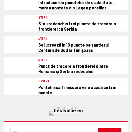
Introducerea punctelor de stabilitate,
marea noutate din Legea pensiilor
ȘTIRI
S-au redeschis trei puncte de trecere a
frontierei cu Serbia
ȘTIRI
Se lucrează în 10 puncte pe șantierul
Centurii de Sud la Timișoara
ȘTIRI
Punct de trecere a frontierei dintre
România şi Serbia redeschis
SPORT
Politehnica Timișoara vine acasă cu trei
puncte
PUBLICITATE